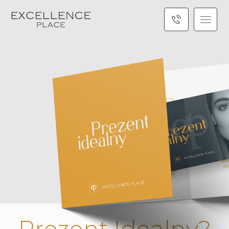
P
r
e
z
e
n
t
I
d
e
a
l
n
y
?