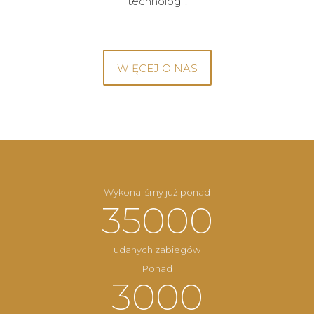
technologii.
WIĘCEJ O NAS
Wykonaliśmy już ponad
35000
udanych zabiegów
Ponad
3000