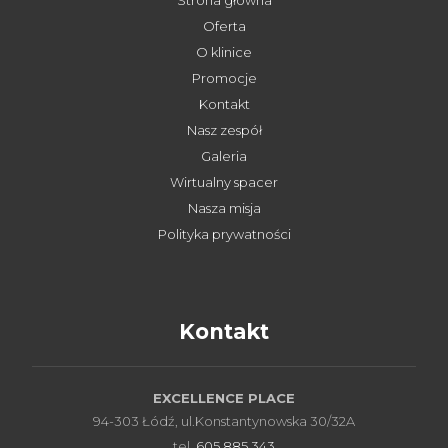
Strona główna
Oferta
O klinice
Promocje
Kontakt
Nasz zespół
Galeria
Wirtualny spacer
Nasza misja
Polityka prywatności
Kontakt
EXCELLENCE PLACE
94-303 Łódź, ul.Konstantynowska 30/32A
tel.
605 885 343