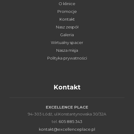
O klinice
Promocje
Kontakt
Nasz zespół
Galeria
Wirtualny spacer
Nasza misja
Polityka prywatności
Kontakt
EXCELLENCE PLACE
94-303 Łódź, ul.Konstantynowska 30/32A
tel.
605 885 343
kontakt@excellenceplace.pl