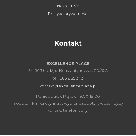
Nasza misja
Polityka prywatności
Kontakt
EXCELLENCE PLACE
94-303 Łódź, ul.Konstantynowska 30/32A
tel.
605 885 343
kontakt@excellenceplace.pl
Poniedziałek-Piątek – 9.00-19.00
Sobota – klinika czynna w wybrane soboty (wcześniejszy
kontakt telefoniczny)