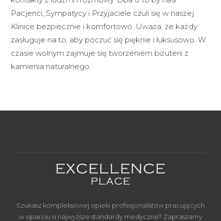
Pacjenci, Sympatycy i Przyjaciele czuli się w naszej
Klinice bezpiecznie i komfortowo. Uważa, że każdy
zasługuje na to, aby poczuć się pięknie i luksusowo. W
czasie wolnym zajmuje się tworzeniem biżuterii z
kamienia naturalnego.
Szukasz kompleksowej opieki profesjonalistów pracujących
w oparciu o najwyższe standardy medyczne? Zapraszamy