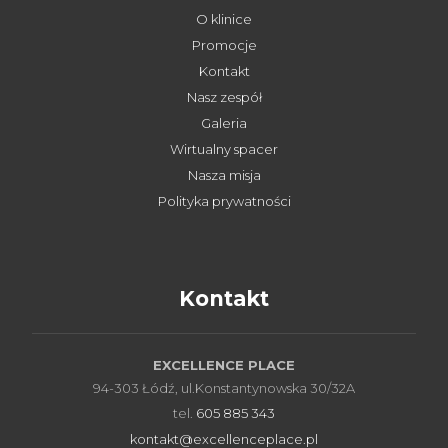
O klinice
Promocje
Kontakt
Nasz zespół
Galeria
Wirtualny spacer
Nasza misja
Polityka prywatności
Kontakt
EXCELLENCE PLACE
94-303 Łódź, ul.Konstantynowska 30/32A
tel.
605 885 343
kontakt@excellenceplace.pl